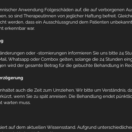
ännischer Anwendung Folgeschäden auf, die auf verborgenen A
en, so sind Therapeutinnen von jeglicher Haftung befreit. Gleiche
acht werden, dass ein Ausschlussgrund dem Patienten unbekannt 
ht erkennbar war.
ng
änderungen oder -stornierungen informieren Sie uns bitte 24 St
il, Whatsapp oder Combox gelten, solange die 24 Stunden ein
gen wird der gesamte Betrag für die gebuchte Behandlung in Re
Verzögerung
nhaltet auch die Zeit zum Umziehen. Wir bitte um Verständnis, da
kürzt, wenn Sie zu spät anreisen. Die Behandlung endet pünktlic
cht warten muss.
iert auf dem aktuellen Wissensstand. Aufgrund unterschiedliche